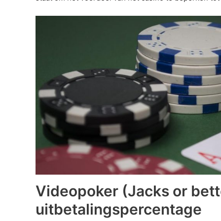
Videopoker (Jacks or bett
uitbetalingspercentage