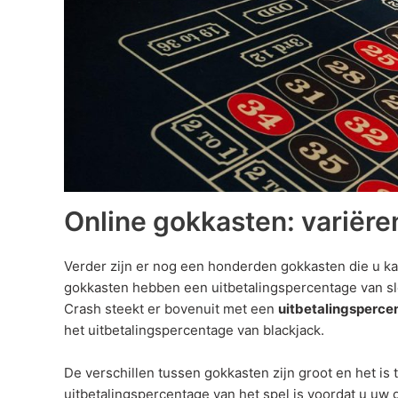
Online gokkasten: variër
Verder zijn er nog een honderden gokkasten die u k
gokkasten hebben een uitbetalingspercentage van sl
Crash steekt er bovenuit met een
uitbetalingsperc
het uitbetalingspercentage van blackjack.
De verschillen tussen gokkasten zijn groot en het is
uitbetalingspercentage van het spel is voordat u uw g