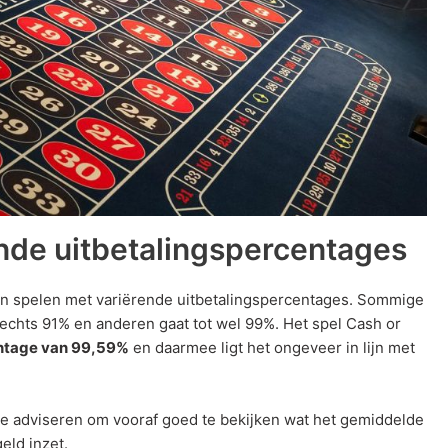
ende uitbetalingspercentages
an spelen met variërende uitbetalingspercentages. Sommige
echts 91% en anderen gaat tot wel 99%. Het spel Cash or
entage van 99,59%
en daarmee ligt het ongeveer in lijn met
 te adviseren om vooraf goed te bekijken wat het gemiddelde
eld inzet.