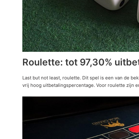
Roulette: tot 97,30% uitb
Last but not least, roulette. Dit spel is een van de
vrij hoog uitbetalingspercentage. Voor roulette zijn e