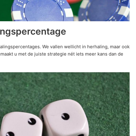
lingspercentage
talingspercentages. We vallen wellicht in herhaling, maar ook
n maakt u met de juiste strategie nét iets meer kans dan de